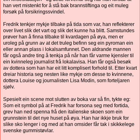
han vert mistenkt for å stå bak brannstiftinga og eit muleg
forsøk på forsikringssvindel.
Fredrik tenkjer mykje tilbake på tida som var, han reflekterer
over livet slik det vart og slik det kunne ha blitt. Samstundes
prøver han å finna tilbake til kvardagen på øya, men er
uroleg på grunn av at det truleg befinn seg ein pyroman ein
eller annan plass i lokalsamfunnet. Den aldrande mannen
får også andre ting å tenkja på når han får varme kjensler til
ein kvinneleg journalist frå lokalavisa. Han får også besøk
av dottera som han har eit litt komplisert forhold til. Etter kvart
dreiar historia seg nesten like mykje om desse to kvinnene,
dottera Louise og journalisten Lisa Modin, som forteljaren
sjølv.
Spesielt ein scene mot slutten av boka var så fin, tykte eg:
Som eit symbol på at Fredrik har forsona seg med fortida,
grev han ned spenna frå den italienske skoen som ein
grunnstein til det nye huset på øya. Han har ikkje bruk for
slike sko lenger i og med at han omsider får tak i skikkelege
svenske gummistøvlar.