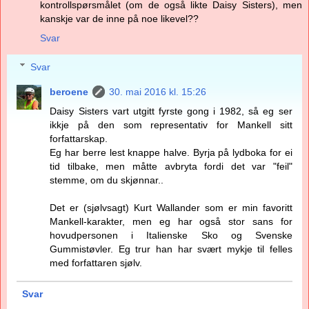
kontrollspørsmålet (om de også likte Daisy Sisters), men
kanskje var de inne på noe likevel??
Svar
Svar
beroene
30. mai 2016 kl. 15:26
Daisy Sisters vart utgitt fyrste gong i 1982, så eg ser
ikkje på den som representativ for Mankell sitt
forfattarskap.
Eg har berre lest knappe halve. Byrja på lydboka for ei
tid tilbake, men måtte avbryta fordi det var "feil"
stemme, om du skjønnar..
Det er (sjølvsagt) Kurt Wallander som er min favoritt
Mankell-karakter, men eg har også stor sans for
hovudpersonen i Italienske Sko og Svenske
Gummistøvler. Eg trur han har svært mykje til felles
med forfattaren sjølv.
Svar