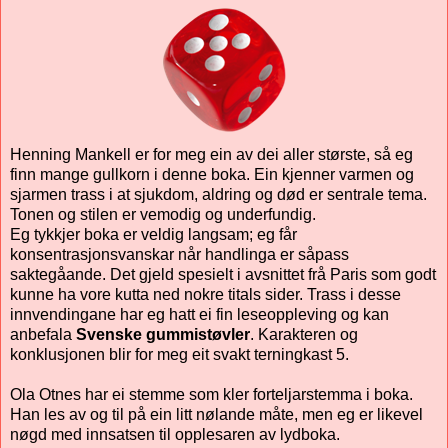
Henning Mankell er for meg ein av dei aller største, så eg
finn mange gullkorn i denne boka. Ein kjenner varmen og
sjarmen trass i at sjukdom, aldring og død er sentrale tema.
Tonen og stilen er vemodig og underfundig.
Eg tykkjer boka er veldig langsam; eg får
konsentrasjonsvanskar når handlinga er såpass
saktegåande. Det gjeld spesielt i avsnittet frå Paris som godt
kunne ha vore kutta ned nokre titals sider. Trass i desse
innvendingane har eg hatt ei fin leseoppleving og kan
anbefala
Svenske gummistøvler
. Karakteren og
konklusjonen blir for meg eit svakt terningkast 5.
Ola Otnes har ei stemme som kler forteljarstemma i boka.
Han les av og til på ein litt nølande måte, men eg er likevel
nøgd med innsatsen til opplesaren av lydboka.