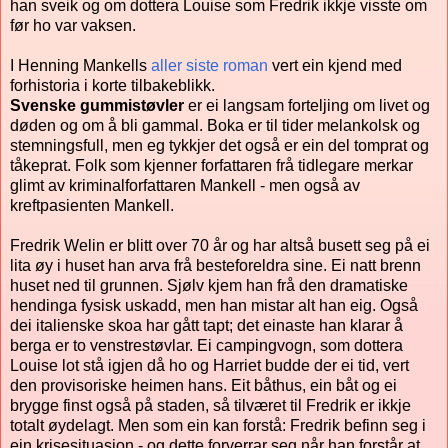
han sveik og om dottera Louise som Fredrik ikkje visste om
før ho var vaksen.
I Henning Mankells
aller siste roman
vert ein kjend med
forhistoria i korte tilbakeblikk.
Svenske gummistøvler
er ei langsam forteljing om livet og
døden og om å bli gammal. Boka er til tider melankolsk og
stemningsfull, men eg tykkjer det også er ein del tomprat og
tåkeprat. Folk som kjenner forfattaren frå tidlegare merkar
glimt av kriminalforfattaren Mankell - men også av
kreftpasienten Mankell.
Fredrik Welin er blitt over 70 år og har altså busett seg på ei
lita øy i huset han arva frå besteforeldra sine. Ei natt brenn
huset ned til grunnen. Sjølv kjem han frå den dramatiske
hendinga fysisk uskadd, men han mistar alt han eig. Også
dei italienske skoa har gått tapt; det einaste han klarar å
berga er to venstrestøvlar. Ei campingvogn, som dottera
Louise lot stå igjen då ho og Harriet budde der ei tid, vert
den provisoriske heimen hans. Eit båthus, ein båt og ei
brygge finst også på staden, så tilværet til Fredrik er ikkje
totalt øydelagt. Men som ein kan forstå: Fredrik befinn seg i
ein krisesituasjon - og dette forverrar seg når han forstår at