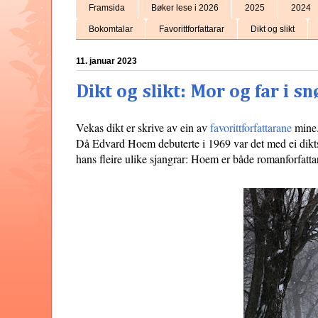
Framsida
Bøker lese i 2026
2025
2024
Bokomtalar
Favorittforfattarar
Dikt og slikt
11. januar 2023
Dikt og slikt: Mor og far i s
Vekas dikt er skrive av ein av
favorittforfattarane
mine
Då Edvard Hoem debuterte i 1969 var det med ei dik
hans fleire ulike sjangrar: Hoem er både romanforfattar,