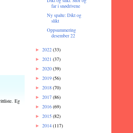
Dikt og slikt: Mor og
far i snødrivene
Ny spalte: Dikt og
slikt
Oppsummering
desember 22
2022
(33)
►
2021
(37)
►
2020
(39)
►
2019
(56)
►
2018
(70)
►
2017
(86)
►
ttliste. Eg
2016
(69)
►
2015
(82)
►
2014
(117)
►