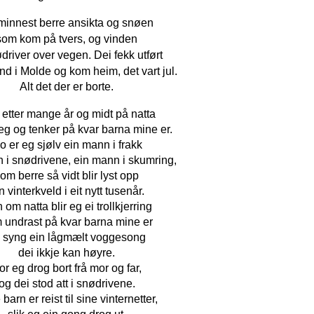
minnest berre ansikta og snøen
som kom på tvers,
og vinden
ødriver over vegen.
Dei fekk utført
end
i Molde og kom heim, det vart jul.
Alt det der er borte.
etter mange år og midt på natta
eg og tenker på kvar barna mine er.
o er eg sjølv ein mann i frakk
 i snødrivene, ein mann i skumring,
om berre så vidt blir lyst opp
n vinterkveld i eit nytt tusenår.
om natta blir eg ei trollkjerring
 undrast på kvar barna mine er
 syng ein lågmælt voggesong
dei ikkje kan høyre.
or eg drog bort frå mor og far,
og dei stod att i snødrivene.
barn er reist til sine vinternetter,