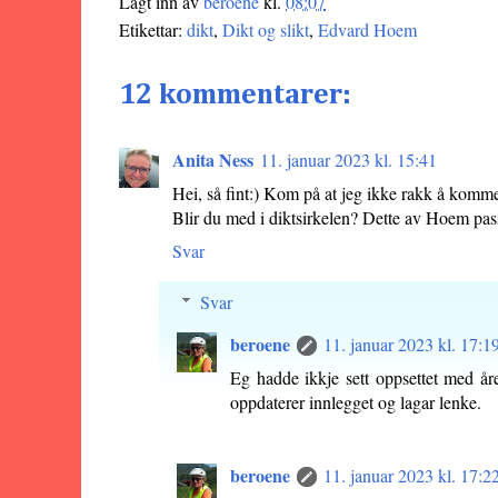
Lagt inn av
beroene
kl.
08:07
Etikettar:
dikt
,
Dikt og slikt
,
Edvard Hoem
12 kommentarer:
Anita Ness
11. januar 2023 kl. 15:41
Hei, så fint:) Kom på at jeg ikke rakk å komme
Blir du med i diktsirkelen? Dette av Hoem passe
Svar
Svar
beroene
11. januar 2023 kl. 17:1
Eg hadde ikkje sett oppsettet med året
oppdaterer innlegget og lagar lenke.
beroene
11. januar 2023 kl. 17:2