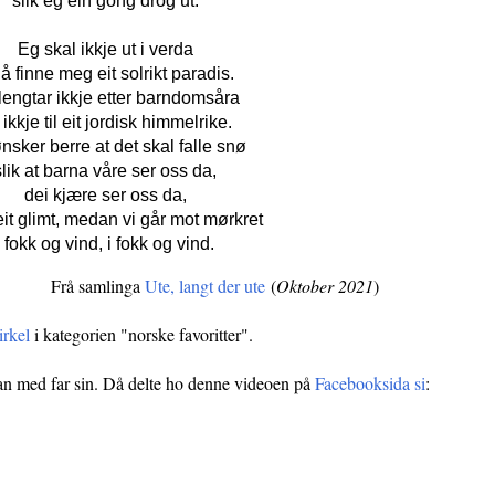
slik eg ein gong drog ut.
Eg skal ikkje ut i verda
 å finne meg eit solrikt paradis.
lengtar ikkje etter barndomsåra
ikkje til eit jordisk himmelrike.
nsker berre at det skal falle snø
slik at barna våre ser oss da,
dei kjære ser oss da,
eit glimt, medan vi går mot mørkret
i fokk og vind, i fokk og vind.
mlinga
Ute, langt der ute
(
Oktober 2021
)
irkel
i kategorien "norske favoritter".
an med far sin. Då delte ho denne videoen på
Facebooksida si
: