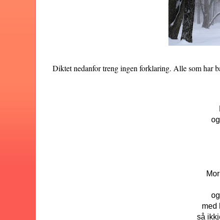
Diktet nedanfor treng ingen forklaring. Alle som har b
og
Mor 
og
med h
så ikk