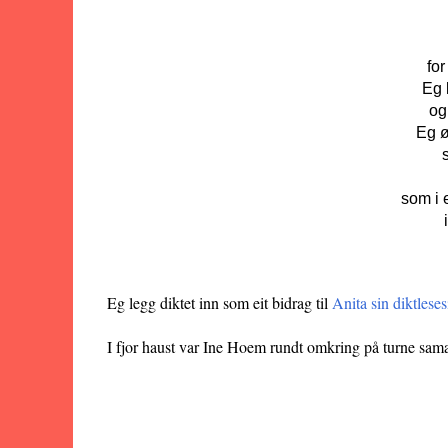
for
Eg 
og 
Eg ø
som i 
Frå sa
Eg legg diktet inn som eit bidrag til
Anita sin diktleses
I fjor haust var Ine Hoem rundt omkring på turne sam