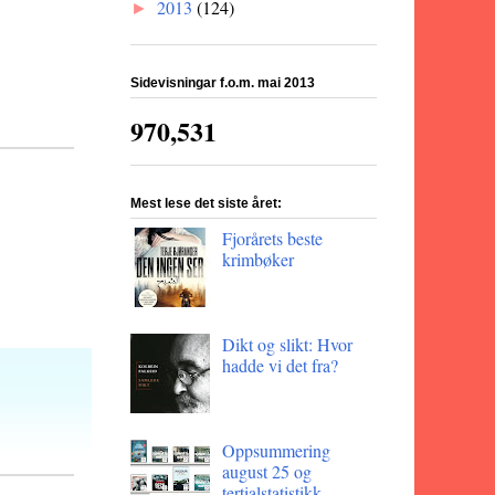
2013
(124)
►
Sidevisningar f.o.m. mai 2013
970,531
Mest lese det siste året:
Fjorårets beste
krimbøker
Dikt og slikt: Hvor
hadde vi det fra?
Oppsummering
august 25 og
tertialstatistikk