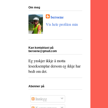
Om meg
beroene
Vis hele profilen min
Kan kontaktast på
beroene@gmail.com
Eg ynskjer ikkje å motta
leseeksemplar dersom eg ikkje har
bedt om det.
Abonner på
Innlegg
Kommentarer