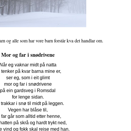
arn og alle som har vore barn forstår kva det handlar om.
Mor og far i snødrivene
Når eg vaknar midt på natta
 tenker på kvar barna mine er,
ser eg, som i eit glimt
mor og far i snødrivene
på ein gardsveg i Romsdal
for lenge sidan.
trakkar i snø til midt på leggen.
Vegen har blåse til,
 far går som alltid etter henne,
atten på skrå og hardt trykt ned,
je vind og fokk skal reise med han.