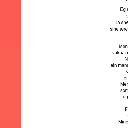
Eg 
la sn
sine ær
Men 
vaknar 
N
ein mann
s
ei
Men 
som
og
F
Mine 