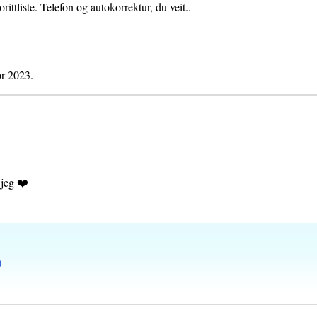
orittliste. Telefon og autokorrektur, du veit..
or 2023.
e jeg ❤️
0